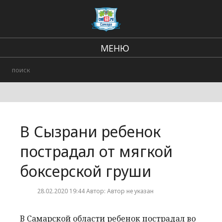
МЕНЮ
Региональные новости
В стране и мире
Происшествия
В Сызрани ребенок
Городские события
пострадал от мягкой
боксерской груши
28.02.2020 19:44 Автор: Автор не указан
В Самарской области ребенок пострадал во