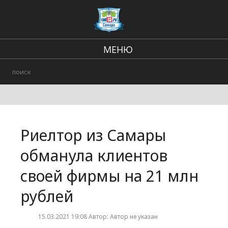
МЕНЮ
Региональные новости
В стране и мире
Происшествия
Риелтор из Самары
Городские события
обманула клиентов
своей фирмы на 21 млн
рублей
15.03.2021 19:08 Автор: Автор не указан