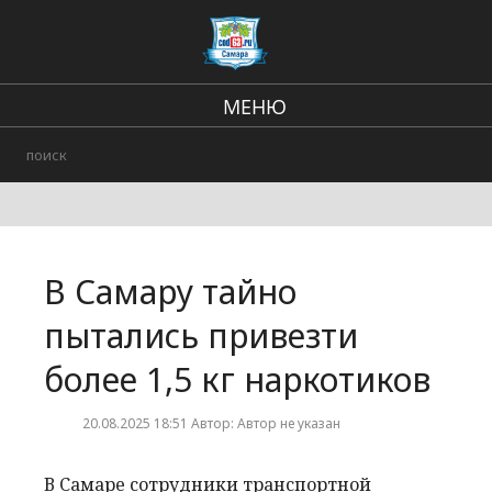
МЕНЮ
Региональные новости
В стране и мире
Происшествия
В Самару тайно
Городские события
пытались привезти
более 1,5 кг наркотиков
20.08.2025 18:51 Автор: Автор не указан
В Самаре сотрудники транспортной