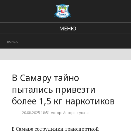
МЕНЮ
Региональные новости
В стране и мире
Происшествия
В Самару тайно
Городские события
пытались привезти
более 1,5 кг наркотиков
20.08.2025 18:51 Автор: Автор не указан
В Самаре сотрудники транспортной